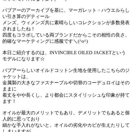
バブアーのアーカイブを基に、マーガレット・ハウエルらし
い引き算のデティール
メンズ、ウィメンズ共に素晴らしいコレクションが多数発表
されましたね！
四度もコラボしている両ブランドだからこその相性の良さ、
的確なマーケティングに感服です＼(^o^)
本日ご紹介するのは、INVINCIBLE OILED JACKETという
モデルになります☆
バブアーらしいオイルドコットン生地を使用したこちらのジ
ャケットは、
金属製の大きなファスナープルや切替のコーデュロイはその
ままに
着丈をやや長くし、より都会にスタイリッシュな印象が持て
ます！
オイルが最大のメリットでもあり、デメリットでもあると個
人的に思っており
細かな手入れがないと、オイルの劣化やカビが生えたりして
しまいますが、