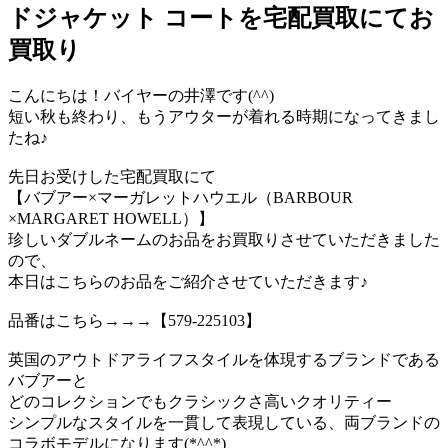
ドジャケット コートを宅配買取にてお
買取り
こんにちは！バイヤーの井澤です(^^)
短い秋も終わり、もうアウターが着れる時期になってきまし
たね♪
先日お受けした宅配買取にて
【バブアー×マーガレットハウエル（BARBOUR
×MARGARET HOWELL）】
珍しいダブルネームのお品をお買取りさせていただきました
ので、
本日はこちらのお品をご紹介させていただきます♪
品番はこちら→→→【579-225103】
英国のアウトドアライフスタイルを体現するブランドである
バブアーと
どのコレクションでもクラシックさ高いクオリティー
シンプルなスタイルを一貫して表現している、両ブランドの
コラボモデルになります(*^^*)