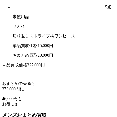
5点
未使用品
サカイ
切り返しストライプ柄ワンピース
単品買取価格
15,000
円
おまとめ買取
20,000
円
単品買取価格
327,000
円
おまとめで売ると
373,000
円に！
46,000
円も
お得に!!
メンズおまとめ買取