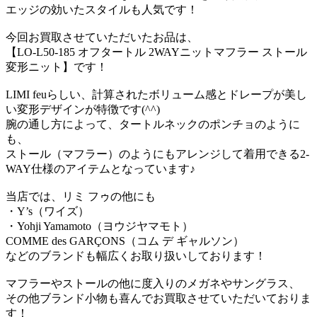
エッジの効いたスタイルも人気です！
今回お買取させていただいたお品は、
【LO-L50-185 オフタートル 2WAYニットマフラー ストール
変形ニット】です！
LIMI feuらしい、計算されたボリューム感とドレープが美し
い変形デザインが特徴です(^^)
腕の通し方によって、タートルネックのポンチョのように
も、
ストール（マフラー）のようにもアレンジして着用できる2-
WAY仕様のアイテムとなっています♪
当店では、リミ フゥの他にも
・Y’s（ワイズ）
・Yohji Yamamoto（ヨウジヤマモト）
COMME des GARÇONS（コム デ ギャルソン）
などのブランドも幅広くお取り扱いしております！
マフラーやストールの他に度入りのメガネやサングラス、
その他ブランド小物も喜んでお買取させていただいておりま
す！