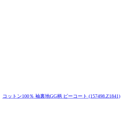
コットン100％ 袖裏地GG柄 ピーコート (157498.Z1841)