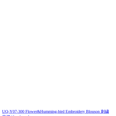
UQ-Y07-300 Flower&Humming-bird Embroidery Blouson 刺繍