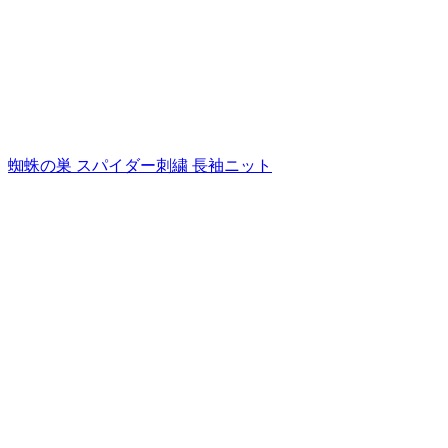
蜘蛛の巣 スパイダー刺繍 長袖ニット