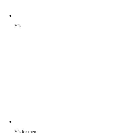
Y's
Y's for men